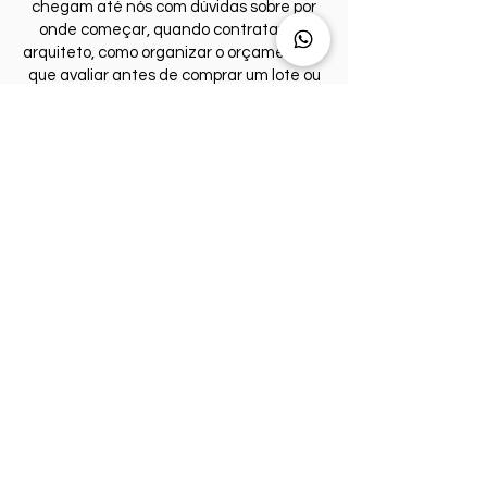
chegam até nós com dúvidas sobre por
onde começar, quando contratar um
arquiteto, como organizar o orçamento, o
que avaliar antes de comprar um lote ou
como transformar uma casa ou
apartamento em um espaço mais
funcional e personalizado.
Por isso, os conteúdos do blog são
pensados para quem deseja entender
melhor o processo de projeto e tomar
decisões mais conscientes antes da
obra. Falamos sobre temas que fazem
parte do dia a dia de quem está
construindo ou reformando, sempre com
uma linguagem clara, prática e
conectada à experiência da Duarte
Freitas Arquitetura em projetos
residenciais e interiores.
Nosso escritório está localizado em Mogi
das Cruzes e desenvolve projetos de