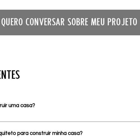
QUERO CONVERSAR SOBRE MEU PROJETO
ENTES
ruir uma casa?
l é começar pelo planejamento. O projeto arquitetônico ajuda a
casa, a orientação solar, a distribuição dos ambientes e a vi
uiteto para construir minha casa?
isadas durante a construção e traz mais segurança para qu