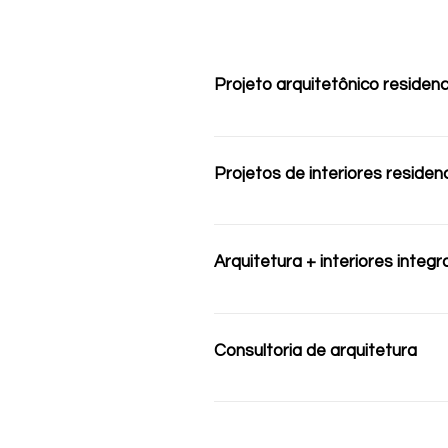
Projeto arquitetônico residenc
Desenvolvemos projetos arquite
implantação, a distribuição dos 
Projetos de interiores residenc
obra. Cada projeto é pensado 
e coerente com o estilo de vida
Criamos projetos de interiores 
segurança, identidade e plane
suítes, áreas gourmet, lavabos,
Arquitetura + interiores integ
revestimentos, acabamentos, mo
funcionalidade dos espaços. Id
Em muitos projetos, arquitetura 
praticidade no dia a dia.
decisões como layout, aberturas
Consultoria de arquitetura
a criar uma casa mais coerente,
construir ou reformar pensand
A consultoria é indicada para d
iluminação ou possibilidades de