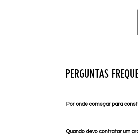
ou em uma decisão específica
PERGUNTAS FREQU
Por onde começar para const
Antes de iniciar a obra, o idea
da família, as necessidades da 
Quando devo contratar um arq
processo evita escolhas improv